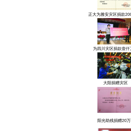
正大为雅安灾区捐款20
为四川灾区捐款壹仟
大阳捐赠灾区
阳光助残捐赠20万