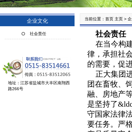
当前位置：首页
>
主页
企
企业文化
社会责任
社会责任
在当今构
律，承担社
的需要，促
正大集团进
团在畜牧、
地址：江苏省盐城市大丰区南翔西
路266号
融、房地产
是坚持了&ld
守国家法律
要任务。严