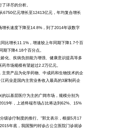
行了详尽的分析。
750亿元增长至12413亿元，年均复合增长
速度下降至14.8%，到了2014年该数字
比增长11.1%，增速较上年同期下降1.7个百
同期下降4.18个百分点。
龄化、疾病负担能力增强、健康意识提高等多
医药市场规模有望超过2.2万亿元。
，主营产品为化学药物、中成药和生物技术的企
扬子江药业是国内主营业务收入最高的3家制药企
兴的以基层医疗为主的广阔市场，规模分别为
到2019年，上述终端市场占比将达到62%、15%
级诊疗制度的推行。”郭文表示，根据5月17
015年底，我国预约转诊占公立医院门诊就诊