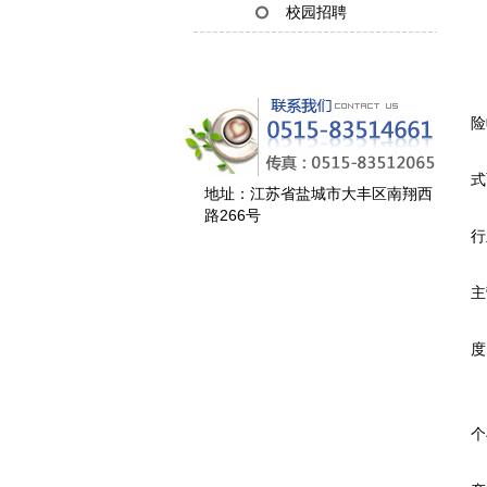
校园招聘
2
险
在
式
地址：江苏省盐城市大丰区南翔西
蓝
路266号
行
“
主
但
度
所
个
“