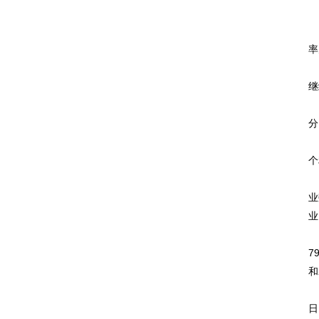
蓝
根
率
数
继
而
分
但
个
根
业
业
在
7
和
“
日