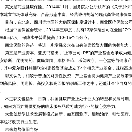
次是商业健康保险。2014年11月，国务院办公厅颁布的《关于加快商
本建立市场体系完备、产品形态丰富、经营诚信规范的现代商业健康保险
前，在北京、四川等地区的大病医保制度设计中，商业医疗保险公司
据中国保监会统计，2014年三季度，共有13家保险公司在全国27个
民6.5亿人，保障水平普通提高了10~15个百分点。
业保险的兴起，将进一步增强公众在自身健康投资方面的负担能力，
三是产业资本。蓝皮书指出，“上市公司+PE”的产业基金逐渐成为健康
安诊断、昆明制药、健民集团、泰格医药、乐普医疗、一心堂等与健康产
，其中爱尔眼科相继联合4家投资基金成立了4个相关产业基金，规模高达
文认为，相较于普通的财务性投资，产业基金将为健康产业发展带来
到高风险、周期长、高投入和高回报的创新工作之中，还能让企业自身的
。
过郭文也指出，目前，我国健康产业正处于巨大的转型和发展时期。
，如何为百姓提供更好的临床服务品质将成为行业的核心竞争力;
量创新型技术发展和模式创新，如基因测序、细胞治疗、移动医疗、医
本也将改变行业生态。
未来趋势依旧向好