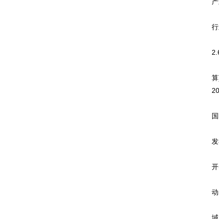
产
根
行
全
2
2
算
2
国
国
而
发
蓝
开
首
动
移
域