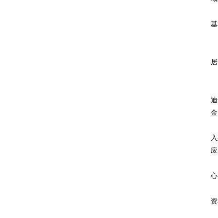
其
基
目
根
居
商
第
迪
金
郭
入
应
不
心
大
资