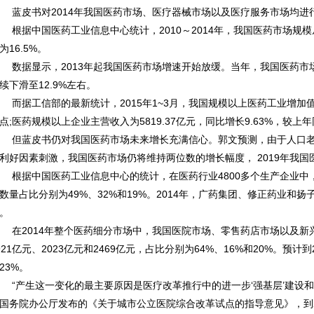
皮书对2014年我国医药市场、医疗器械市场以及医疗服务市场均进
据中国医药工业信息中心统计，2010～2014年，我国医药市场规模从6
为16.5%。
据显示，2013年起我国医药市场增速开始放缓。当年，我国医药市场增长
续下滑至12.9%左右。
据工信部的最新统计，2015年1~3月，我国规模以上医药工业增加值同
点;医药规模以上企业主营收入为5819.37亿元，同比增长9.63%，较上年
蓝皮书仍对我国医药市场未来增长充满信心。郭文预测，由于人口老
利好因素刺激，我国医药市场仍将维持两位数的增长幅度， 2019年我国
据中国医药工业信息中心的统计，在医药行业4800多个生产企业中
数量占比分别为49%、32%和19%。2014年，广药集团、修正药业和
。
2014年整个医药细分市场中，我国医院市场、零售药店市场以及新
921亿元、2023亿元和2469亿元，占比分别为64%、16%和20%。预计
23%。
产生这一变化的最主要原因是医疗改革推行中的进一步‘强基层’建设和分
国务院办公厅发布的《关于城市公立医院综合改革试点的指导意见》，到2