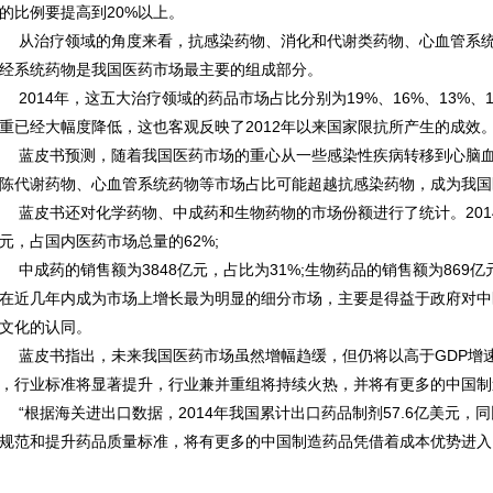
的比例要提高到20%以上。
治疗领域的角度来看，抗感染药物、消化和代谢类药物、心血管系统
经系统药物是我国医药市场最主要的组成部分。
014年，这五大治疗领域的药品市场占比分别为19%、16%、13%、10
重已经大幅度降低，这也客观反映了2012年以来国家限抗所产生的成效。
皮书预测，随着我国医药市场的重心从一些感染性疾病转移到心脑血
陈代谢药物、心血管系统药物等市场占比可能超越抗感染药物，成为我国
皮书还对化学药物、中成药和生物药物的市场份额进行了统计。2014
元，占国内医药市场总量的62%;
成药的销售额为3848亿元，占比为31%;生物药品的销售额为869
在近几年内成为市场上增长最为明显的细分市场，主要是得益于政府对中
文化的认同。
皮书指出，未来我国医药市场虽然增幅趋缓，但仍将以高于GDP增速
，行业标准将显著提升，行业兼并重组将持续火热，并将有更多的中国制
根据海关进出口数据，2014年我国累计出口药品制剂57.6亿美元，同
规范和提升药品质量标准，将有更多的中国制造药品凭借着成本优势进入