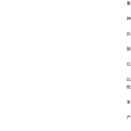
量
从
神
2
比
蓝
新
蓝
亿
中
以
统
蓝
革
“
产