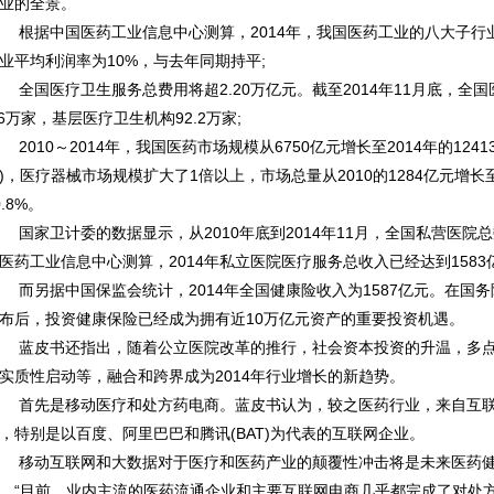
业的全景。
据中国医药工业信息中心测算，2014年，我国医药工业的八大子行业主营
业平均利润率为10%，与去年同期持平;
国医疗卫生服务总费用将超2.20万亿元。截至2014年11月底，全国
.6万家，基层医疗卫生机构92.2万家;
010～2014年，我国医药市场规模从6750亿元增长至2014年的1241
)，医疗器械市场规模扩大了1倍以上，市场总量从2010的1284亿元增长至
0.8%。
家卫计委的数据显示，从2010年底到2014年11月，全国私营医院总数
医药工业信息中心测算，2014年私立医院医疗服务总收入已经达到1583
另据中国保监会统计，2014年全国健康险收入为1587亿元。在国
布后，投资健康保险已经成为拥有近10万亿元资产的重要投资机遇。
皮书还指出，随着公立医院改革的推行，社会资本投资的升温，多点
实质性启动等，融合和跨界成为2014年行业增长的新趋势。
先是移动医疗和处方药电商。蓝皮书认为，较之医药行业，来自互联
，特别是以百度、阿里巴巴和腾讯(BAT)为代表的互联网企业。
动互联网和大数据对于医疗和医药产业的颠覆性冲击将是未来医药健
，“目前，业内主流的医药流通企业和主要互联网电商几乎都完成了对处方