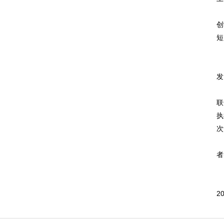
全
创
短
2
发
在
联
执
次
为
者
此
蔡
2