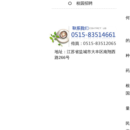
校园招聘
政
何
审
的
“
地址：江苏省盐城市大丰区南翔西
种
路266号
2
药
今
根
国
在
量
全
民