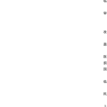
临
全
审
石
改
事
题
全
医
损
国
蔡
临
而
民
创
上