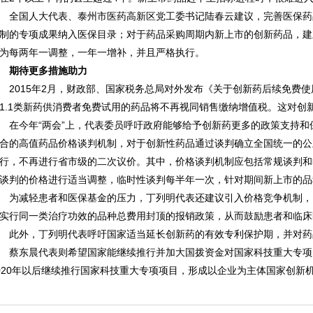
国人大代表、泰州市医药高新区党工委书记陆春云建议，完善医保药
制的专项成果纳入医保目录；对于药品采购周期内新上市的创新药品，建
为每两年一调整，一年一增补，并且严格执行。
期待更多措施助力
015年2月，财政部、国家税务总局对外发布《关于创新药后续免费使
1.1类新药供消费者免费试用的药品将不再视同销售缴纳增值税。这对创
今年“两会”上，代表委员呼吁政府能够给予创新药更多的政策支持和
合的高值药品价格谈判机制，对于创新性药品通过谈判确立全国统一的公
行，不再进行省市级的二次议价。其中，价格谈判机制应包括常规谈判和
谈判的价格进行适当调整，临时性谈判每半年一次，针对期间新上市的品
减轻患者和医保基金的压力，丁列明代表还建议引入价格竞争机制，
实行同一类治疗功效的品种总费用封顶的报销政策，从而鼓励患者和临床
外，丁列明代表呼吁国家适当延长创新药的有效专利保护期，并对药
东晨代表则希望国家能继续推行并加大国拨资金对国家科技重大专项
020年以后继续推行国家科技重大专项项目，形成以企业为主体国家创新