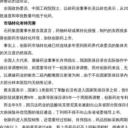
床验证的适应证。
国政协委员、中国工程院院士、以岭药业董事长吴以岭也表示，从201
批速度和审批数量均低于化药。
市场转化有待完善
药集团董事长蔡东晨直言，药物科研成果转化很慢，制约的东西很多
善创新药市场转化环境，加快创新药上市。
实上，创新药市场转化难已经连续多年受到医药界代表委员的集体关
的关注度仍然很高。
国人大代表、康缘药业董事长肖伟指出，我国医保目录在实际操作中一
保目录调整时间，则需要等待下一轮医保目录调整。而对创新药来说，无
。以康缘药业的银杏二萜内酯葡胺注射液为例，由于不在国家医保目录内，
大部分样本医院均无销售记录。
东晨表示，国家1.1类新药丁苯酞在没有进入国家医保目录之前，曾经连
床阶段就要耗费8年，如果等医保目录5年一个周期再调整，创新药在专利
去年9月，因贝达药业的盐酸埃克替尼莫名被剔出山东省部分医保目录
大病保险补偿范围的项目遴选，丁列明不得不向山东省省委领导上书。
新药进入医院销售，还需要经过招标。肖伟指出，药品招标采购周期
在2年以上，有的甚至超过4年。新上市药品赶不上招标进程时，很难进