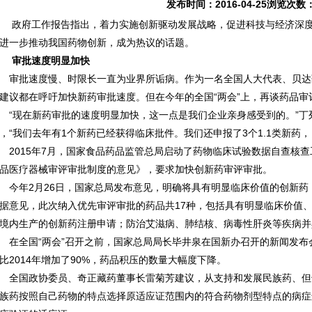
发布时间：2016-04-25浏览次数
府工作报告指出，着力实施创新驱动发展战略，促进科技与经济深度
进一步推动我国药物创新，成为热议的话题。
审批速度明显加快
批速度慢、时限长一直为业界所诟病。作为一名全国人大代表、贝达
建议都在呼吁加快新药审批速度。但在今年的全国“两会”上，再谈药品
现在新药审批的速度明显加快，这一点是我们企业亲身感受到的。”丁
，“我们去年有1个新药已经获得临床批件。我们还申报了3个1.1类新药
015年7月，国家食品药品监管总局启动了药物临床试验数据自查核查工
品医疗器械审评审批制度的意见》，要求加快创新药审评审批。
年2月26日，国家总局发布意见，明确将具有明显临床价值的创新药
据意见，此次纳入优先审评审批的药品共17种，包括具有明显临床价值
境内生产的创新药注册申请；防治艾滋病、肺结核、病毒性肝炎等疾病并
全国“两会”召开之前，国家总局局长毕井泉在国新办召开的新闻发布会
比2014年增加了90%，药品积压的数量大幅度下降。
国政协委员、奇正藏药董事长雷菊芳建议，从支持和发展民族药、但
族药按照自己药物的特点选择原适应证范围内的符合药物剂型特点的病症