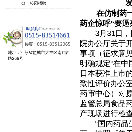
发
校园招聘
在仿制药一致
药企惊呼“要逼
3月31日，
院办公厅关于
事项（征求意
地址：江苏省盐城市大丰区南翔西
路266号
明确规定“在
日本获准上市
致性评价办公
药审中心）对
监管总局食品
产现场进行检查
“国内药品生