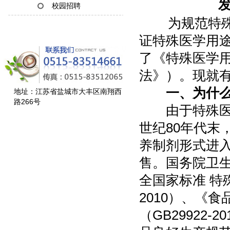
发
校园招聘
为规范特殊医
证特殊医学用
了《特殊医学
法》）。现就
一、为什
地址：江苏省盐城市大丰区南翔西
路266号
由于特殊医学
世纪80年代末
养制剂形式进
售。国务院卫生
全国家标准 特
2010）、《
（GB29922