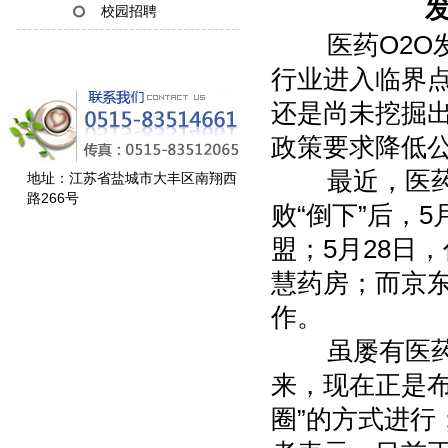
发
校园招聘
医药O2O发
行业进入临界
还是尚未挖掘
政策要求降低
最近，医药电
地址：江苏省盐城市大丰区南翔西
路266号
败“倒下”后，
盟；5月28日，仁
慧药房；而京
作。
虽屡有医药电
来，现在正是布
圈”的方式进行