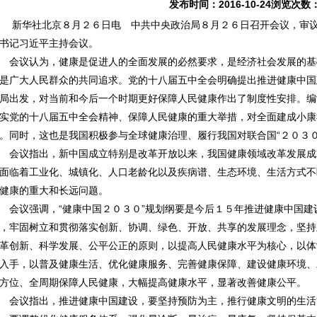
发布时间：2016-10-24浏览次数
华社北京８月２６日电 中共中央政治局８月２６日召开会议，审议通
书记习近平主持会议。
议认为，健康是促进人的全面发展的必然要求，是经济社会发展的基
是广大人民群众的共同追求。党的十八届五中全会明确提出推进健康中国建
局出发，对当前和今后一个时期更好保障人民健康作出了制度性安排。编
实党的十八届五中全会精神、保障人民健康的重大举措，对全面建成小康
。同时，这也是我国积极参与全球健康治理、履行我国对联合国“２０３
议指出，新中国成立特别是改革开放以来，我国健康领域改革发展成
面临着工业化、城镇化、人口老龄化以及疾病谱、生态环境、生活方式不
健康的重大和长远问题。
议强调，“健康中国２０３０”规划纲要是今后１５年推进健康中国建
，牢固树立和贯彻落实创新、协调、绿色、开放、共享的发展理念，坚持
革创新、科学发展、公平公正的原则，以提高人民健康水平为核心，以体
入手，以普及健康生活、优化健康服务、完善健康保障、建设健康环境、
方位、全周期保障人民健康，大幅提高健康水平，显著改善健康公平。
议指出，推进健康中国建设，要坚持预防为主，推行健康文明的生活