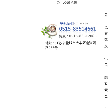
校园招聘
新
总
会
也
布
落
地址：江苏省盐城市大丰区南翔西
义
路266号
会
也
民
会
想
改
素
全
会