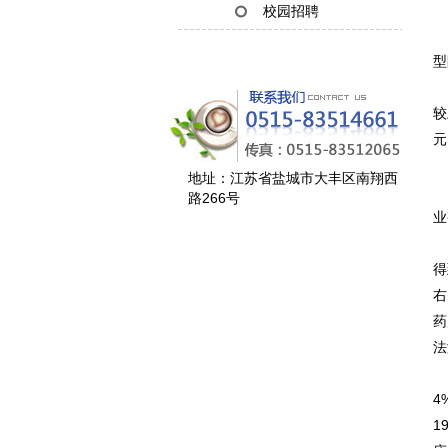
校园招聘
供
型
工
较
元
地址：江苏省盐城市大丰区南翔西
数
路266号
业
中
得
右
药
法
市
4
1