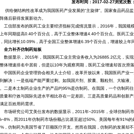
发布时间：2017-02-27浏览次数
给侧结构性改革成为我国医药产业发展的“主旋律”。国家食品药品监
阵痛后获得发展新动力。
信部发布的医药工业主要经济指标完成情况显示，2016年，我国规模以
上年同期提高0.40个百分点，高于工业整体增速4.40个百分点。医药工业
，同比增长10.09%，高于全国工业整体增速6.39个百分点，增速较上年同
全力补齐仿制药短板
据显示，2015年，我国医药工业主营业务收入为26885.2亿元，实现
整体增速排名中居前，但是以10年为观察周期，医药工业增速却首次滑落
国医药企业管理协会相关人士介绍，改革开放以来，我国医药产业一
到解决：一是低端产能严重过剩。如我国片剂、胶囊、颗粒剂、大输液、冻
。二是本土制药企业生产的产品约95%是仿制药。在我国，一个仿制药
质量和疗效与国际先进水平相比存在一定差距。三是高质量药品和创新产
满足百姓用药需求。
场研究公司艾美仕发布的数据显示，2011年~2015年，全球仿制药
%~8%，而2011年仿制药市场份额占比甚至超过50%。美国每年有91
9%，仿制药为美国节省了巨额医疗开支。然而在我国，仿制药的发展却