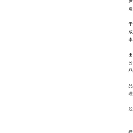
床
造
2
于
成
李
事
出
公
品
数
品
理
“
股
党
摆