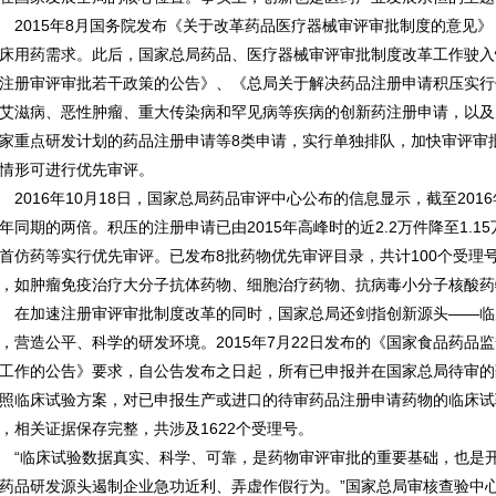
015年8月国务院发布《关于改革药品医疗器械审评审批制度的意见》
床用药需求。此后，国家总局药品、医疗器械审评审批制度改革工作驶入
注册审评审批若干政策的公告》、《总局关于解决药品注册申请积压实行
艾滋病、恶性肿瘤、重大传染病和罕见病等疾病的创新药注册申请，以及
家重点研发计划的药品注册申请等8类申请，实行单独排队，加快审评审
情形可进行优先审评。
016年10月18日，国家总局药品审评中心公布的信息显示，截至2016
年同期的两倍。积压的注册申请已由2015年高峰时的近2.2万件降至1.
首仿药等实行优先审评。已发布8批药物优先审评目录，共计100个受理
，如肿瘤免疫治疗大分子抗体药物、细胞治疗药物、抗病毒小分子核酸药
加速注册审评审批制度改革的同时，国家总局还剑指创新源头——临
，营造公平、科学的研发环境。2015年7月22日发布的《国家食品药
工作的公告》要求，自公告发布之日起，所有已申报并在国家总局待审的
照临床试验方案，对已申报生产或进口的待审药品注册申请药物的临床试
，相关证据保存完整，共涉及1622个受理号。
临床试验数据真实、科学、可靠，是药物审评审批的重要基础，也是开
药品研发源头遏制企业急功近利、弄虚作假行为。”国家总局审核查验中心