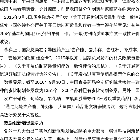
用药中的一个突出问题是，许多跨国药企的专利药已过专利期，但价格依
成国内患者用药贵。究其原因，则是我国部分仿制药与原研药在临床疗效
016年3月5日,国务院办公厅印发《关于开展仿制药质量和疗效一致性
落实〈国务院办公厅关于开展仿制药质量和疗效一致性评价的意见〉有关事
289个基本药物口服制剂的评价工作。“开展仿制药质量和疗效一致性评
波说。
实上，国家总局在引导医药产业“去产能、去库存、去杠杆、降成本、
了一套漂亮的政策“组合拳”。2015年以来，国家总局发布的相关政策
告》、《关于开展仿制药质量和疗效一致性评价的意见》、《关于开展药
流通领域违法经营行为的公告》、《关于发布过度重复药品提示信息的公
据显示，截至2016年9月30日，中国食品药品检定研究院共接收一致性
种的参比制剂备案数为1351个，208个品种已有参比制剂备案。另外，国家
，发布甲硝唑、葡萄糖、氯化钠、左氧氟沙星等282种过度重复药品目录
通过此轮去产能、补短板，大量僵尸药品批文将会被淘汰，这将直接推动
高级研究员干荣富说。
鼓励创新增强竞争力
的十八大做出了实施创新驱动发展战略的重大部署，强调科技创新是
在国家发展全局的核心位置。事实上，创新也是医药产业发展永恒的主题