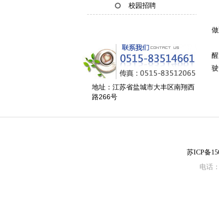
校园招聘
前
做
讲
醒
驶
地址：江苏省盐城市大丰区南翔西
路266号
苏ICP备150
电话：0