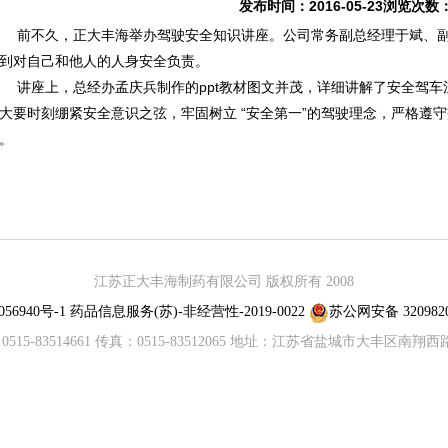
发布时间：2016-05-23浏览次数
不久，正大丰海举办驾驶安全知识讲座。公司常务副总经理于斌、副
到对自己和他人的人身安全负责。
座上，总经办孟庆兵制作的ppt教材图文并茂，详细讲解了安全驾车
大要时刻绷紧安全意识之弦，牢固树立 “安全第一”的驾驶理念，严格遵
。
江苏正大丰海制药有限公司 版权所有 2008
56940号-1
药品信息服务(苏)-非经营性-2019-0022
苏公网安备 3209820
515-83514661 传真：0515-83512065 地址：江苏省盐城市大丰区南翔西