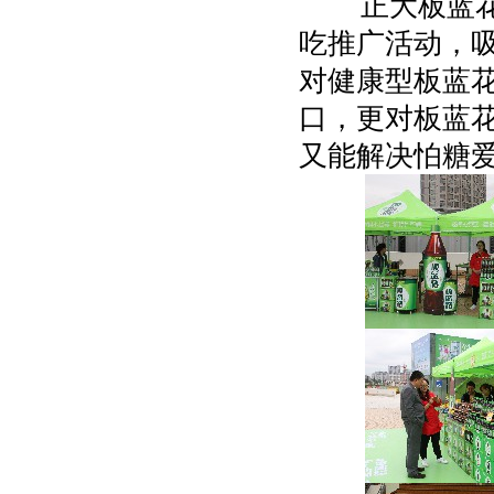
正大板蓝花在
吃推广活动，
对健康型板蓝花
口，更对板蓝花
又能解决怕糖