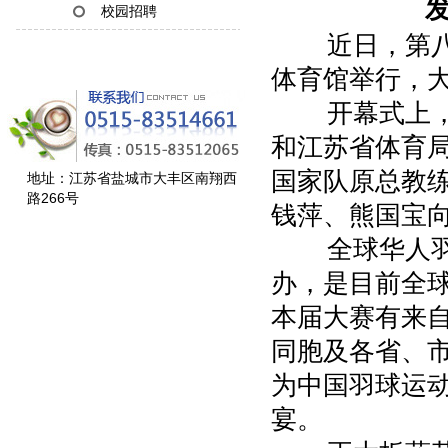
发
校园招聘
近日，第八届
体育馆举行，大
开幕式上，全
和江苏省体育
国家队原总教
地址：江苏省盐城市大丰区南翔西
路266号
钱萍、熊国宝
全球华人羽毛
办，是目前全
本届大赛有来自
同胞及各省、市
为中国羽球运
宴。