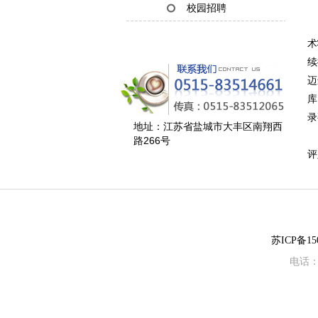
校园招聘
公
术
续
迈
库
录
地址：江苏省盐城市大丰区南翔西
在
路266号
评
苏ICP备150
电话：0