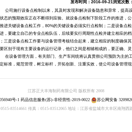
发布时间：2016-09-21浏览次数
司施行设备点检制以来，其及时发现和解决设备隐患和异常，提高设
状态的预期效应正在不断得到应验。就设备点检制下阶段工作的推进，公
推进关键设备点检工作，80%的关键设备必须实行点检制；二是设备点
进，要建立自己的专业点检队伍，后续要实行周期性点检并建立相应的档
；三是设备点检工作要与设备管理考核结合起来，建立相应的制度确保其
要区别于现有主要设备的运行记录，他们之间是相辅相成的，要正确、灵
设备管理方面，有关部门、生产车间统将认真贯彻公司预防为主的工
定标准，规范管理，树立标杆，开拓创新、注重实效，使公司设备管理现
江苏正大丰海制药有限公司 版权所有 2008
56940号-1
药品信息服务(苏)-非经营性-2019-0022
苏公网安备 3209820
515-83514661 传真：0515-83512065 地址：江苏省盐城市大丰区南翔西