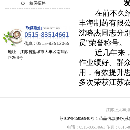
发
校园招聘
在前不久结束
丰海制药有限公
沈晓杰同志分别
员”荣誉称号。
近几年来，公
地址：江苏省盐城市大丰区南翔西
路266号
作业绩好、群
用，有效提升
多次荣获江苏农
江苏正大丰海制
苏ICP备15056940号-1
药品信息服务(苏)-
电话：0515-83514661 传真：05