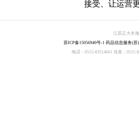
接受、让运营
江苏正大丰海制
苏ICP备15056940号-1
药品信息服务(苏)-
电话：0515-83514661 传真：05