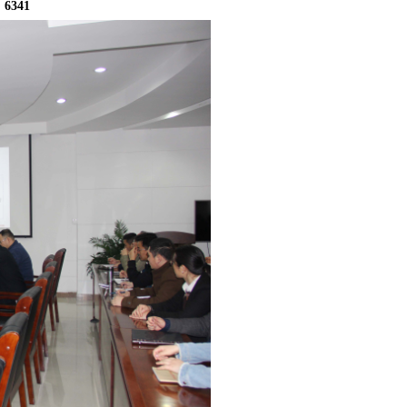
：
6341