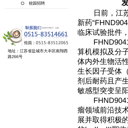
发
校园招聘
日前，江苏正
新药“FHND9
临床试验批件，批
FHND904
算机模拟及分
地址：江苏省盐城市大丰区南翔西
路266号
体内外生物活性
生长因子受体（
剂后耐药且产生
敏感型突变呈
FHND904
瘤领域前沿技
展并取得积极的