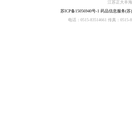
江苏正大丰海制
苏ICP备15056940号-1
药品信息服务(苏)-
电话：0515-83514661 传真：05